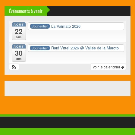
Événements à venir
AOÛT
La Vaimato 2026
Jour entier
22
sam
AOÛT
Raid Vittel 2026
@ Vallée de la Maroto
Jour entier
30
dim
Voir le calendrier