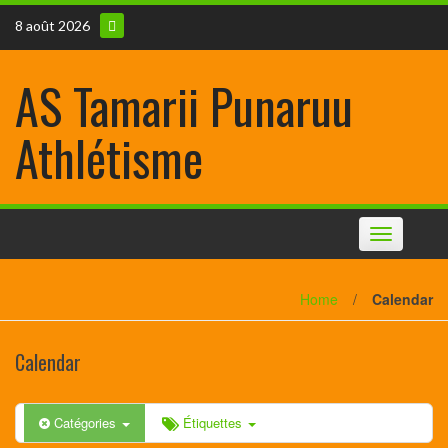
8 août 2026
AS Tamarii Punaruu
Athlétisme
Toggle
navigation
Home
/
Calendar
Calendar
Catégories
Étiquettes