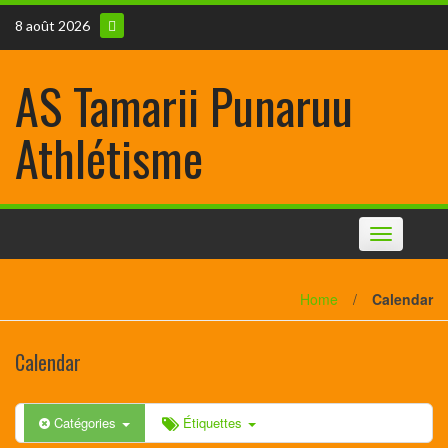
8 août 2026
AS Tamarii Punaruu
Athlétisme
Toggle
navigation
Home
/
Calendar
Calendar
Catégories
Étiquettes