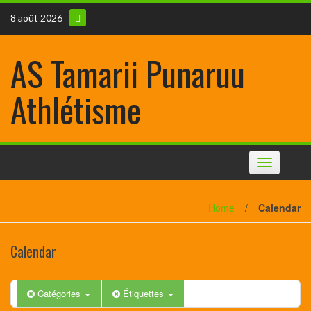
8 août 2026
AS Tamarii Punaruu
Athlétisme
Toggle
navigation
Home
/
Calendar
Calendar
Catégories
Étiquettes