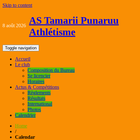
Skip to content
AS Tamarii Punaruu
8 août 2026
Athlétisme
Toggle navigation
Accueil
Le club
Composition du Bureau
Se licencier
Horaires
Actus & Compétitions
Règlements
Résultats
International
Photos
Calendrier
Home
/
Calendar