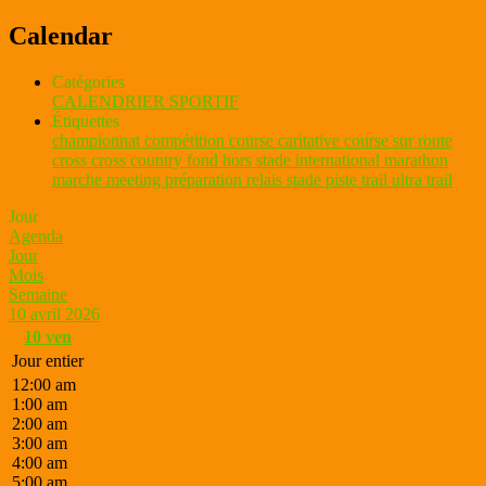
Calendar
Catégories
CALENDRIER SPORTIF
Étiquettes
championnat
compétition
course caritative
course sur route
cross
cross country
fond
hors stade
international
marathon
marche
meeting
préparation
relais
stade piste
trail
ultra trail
Jour
Agenda
Jour
Mois
Semaine
10 avril 2026
10
ven
Jour entier
12:00 am
1:00 am
2:00 am
3:00 am
4:00 am
5:00 am