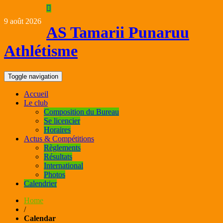
9 août 2026
AS Tamarii Punaruu
Athlétisme
Toggle navigation
Accueil
Le club
Composition du Bureau
Se licencier
Horaires
Actus & Compétitions
Règlements
Résultats
International
Photos
Calendrier
Home
/
Calendar