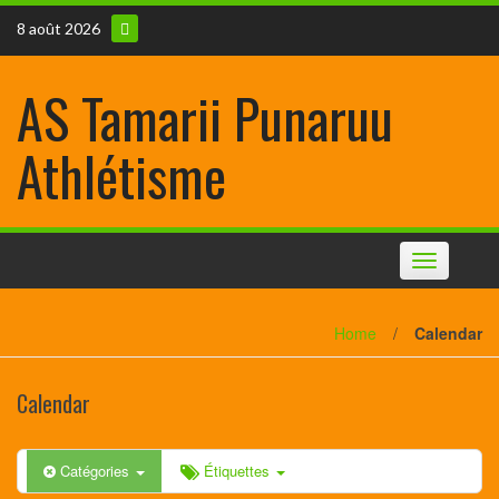
8 août 2026
AS Tamarii Punaruu
Athlétisme
Toggle
navigation
Home
/
Calendar
Calendar
Catégories
Étiquettes