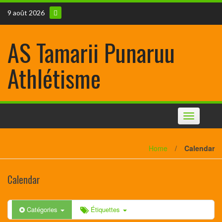
9 août 2026
AS Tamarii Punaruu
Athlétisme
Toggle
navigation
Home
/
Calendar
Calendar
Catégories
Étiquettes