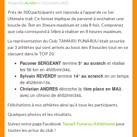
Posted By
Aurélia
on 13 octobre 2025
Près de 300 participants ont répondu à l’appel de ce 1er
Ultimate trail. Ce format implique de parvenir à enchainer une
boucle de 7km en 1heure maximum et cela 8 fois. Comprenez
que cela correspond à 56km à réaliser en 8 heures maximum.
La représentation du Club TAMARII PUNARUU était assurée
par 3 athlètes qui sont arrivés au bout des 8 boucles tout en se
classant dans le TOP 20.
Pacome SERGEANT
termine
5° au scratch
et réalise
les 56 km en 4h05min34s,
Sylvain REVERDY
termine
14° au scratch
en un temps
de 4h28min13s,
Christian ANDRES
décroche la
1ère place en MA3
,
avec un chrono de 4h52min34s.
Félicitations à nos athlètes ainsi qu’à tous les participants.
Quelques photos et les résultats.
Suivez notre page Facebook
Tamarii Punaruu Athlétisme
pour
toutes les actus du club !