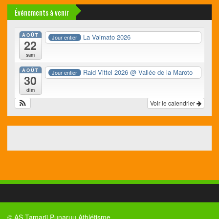
Événements à venir
AOÛT
La Vaimato 2026
Jour entier
22
sam
AOÛT
Raid Vittel 2026
@ Vallée de la Maroto
Jour entier
30
dim
Voir le calendrier
© AS Tamarii Punaruu Athlétisme