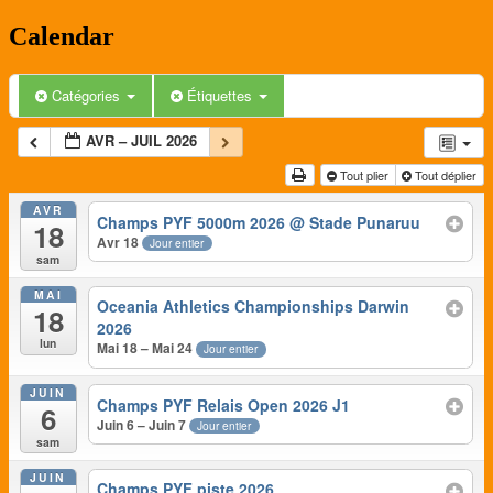
Calendar
Catégories
Étiquettes
AVR – JUIL 2026
Tout plier
Tout déplier
AVR
Champs PYF 5000m 2026
@ Stade Punaruu
18
Avr 18
Jour entier
sam
MAI
Oceania Athletics Championships Darwin
18
2026
lun
Mai 18 – Mai 24
Jour entier
JUIN
Champs PYF Relais Open 2026 J1
6
Juin 6 – Juin 7
Jour entier
sam
JUIN
Champs PYF piste 2026