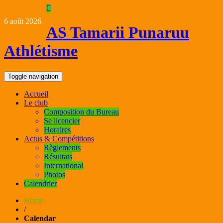
Skip
to
6 août 2026
content
AS Tamarii Punaruu
Athlétisme
Toggle navigation
Accueil
Le club
Composition du Bureau
Se licencier
Horaires
Actus & Compétitions
Règlements
Résultats
International
Photos
Calendrier
Home
/
Calendar