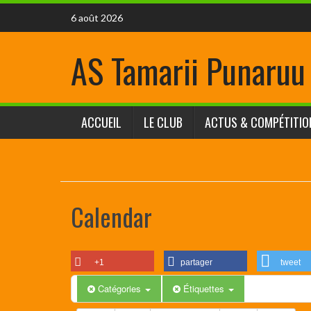
6 août 2026
AS Tamarii Punaruu
ACCUEIL
LE CLUB
ACTUS & COMPÉTITIO
Calendar
+1
partager
tweet
Catégories
Étiquettes