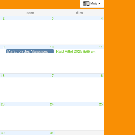
Mois
sam
dim
2
3
4
9
10
11
Marathon des Marquises
Raid Vittel 2025
8:00 am
16
17
18
23
24
25
30
31