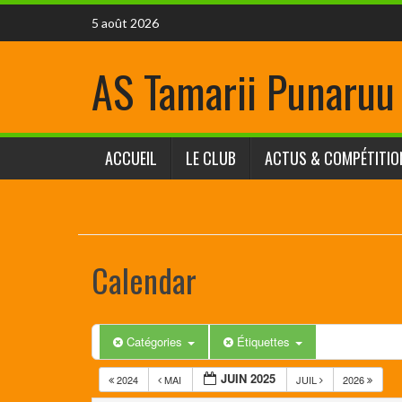
5 août 2026
AS Tamarii Punaruu
ACCUEIL
LE CLUB
ACTUS & COMPÉTITIO
Calendar
Catégories
Étiquettes
JUIN 2025
2024
MAI
JUIL
2026