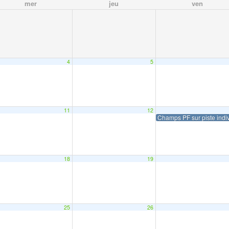
mer
jeu
ven
4
5
11
12
Champs PF sur piste indi
18
19
25
26