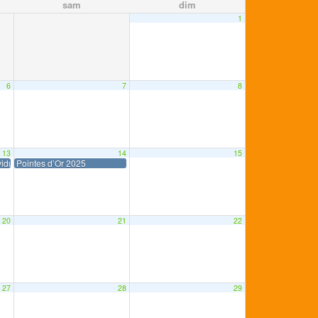
sam
dim
1
6
7
8
13
14
15
viduel 2025
Pointes d’Or 2025
20
21
22
27
28
29