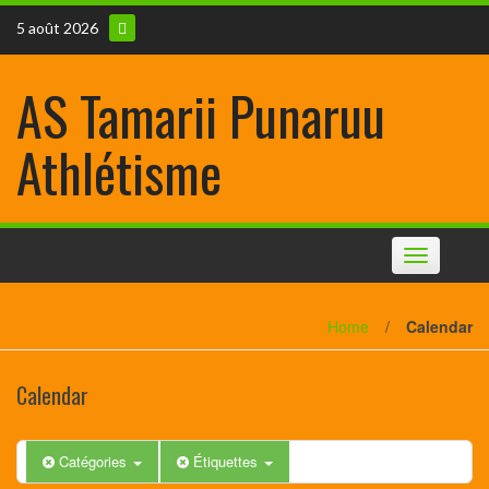
5 août 2026
AS Tamarii Punaruu
Athlétisme
Toggle
navigation
Home
/
Calendar
Calendar
Catégories
Étiquettes