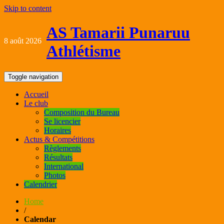
Skip to content
AS Tamarii Punaruu
8 août 2026
Athlétisme
Toggle navigation
Accueil
Le club
Composition du Bureau
Se licencier
Horaires
Actus & Compétitions
Règlements
Résultats
International
Photos
Calendrier
Home
/
Calendar