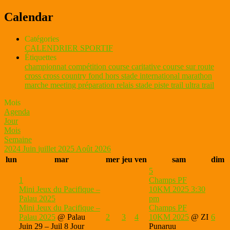
Calendar
Catégories
CALENDRIER SPORTIF
Étiquettes
championnat
compétition
course caritative
course sur route
cross
cross country
fond
hors stade
international
marathon
marche
meeting
préparation
relais
stade piste
trail
ultra trail
Mois
Agenda
Jour
Mois
Semaine
2024
Juin
juillet 2025
Août
2026
lun
mar
mer
jeu
ven
sam
dim
5
1
Champs PF
Mini Jeux du Pacifique –
10KM 2025
3:30
Palau 2025
pm
Mini Jeux du Pacifique –
Champs PF
Palau 2025
@ Palau
2
3
4
10KM 2025
@ ZI
6
Juin 29 – Juil 8
Jour
Punaruu