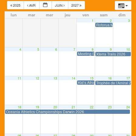
2025
AVR
JUIN
2027
lun
mar
mer
jeu
ven
sam
dim
1
2
3
Rotorua Marathon 2026
4
5
6
7
8
9
10
Meeting SEL OCEANIA 2026-05
Xterra Trails 2026
11
12
13
14
15
16
17
Kid’s Athlé 2026-05
Trophée de l’Amiral 202
18
19
20
21
22
23
24
Oceania Athletics Championships Darwin 2026
25
26
27
28
29
30
31