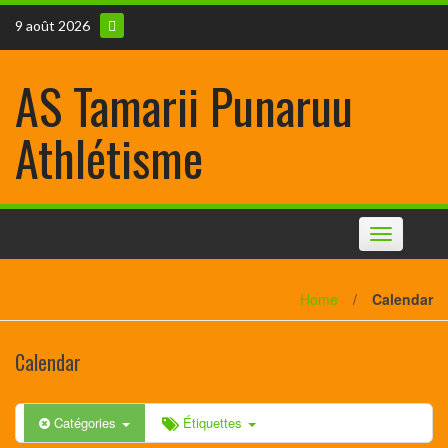
9 août 2026
AS Tamarii Punaruu
Athlétisme
Toggle
navigation
Home
/
Calendar
Calendar
Catégories
Étiquettes