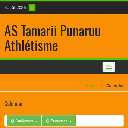
7 août 2026
AS Tamarii Punaruu
Athlétisme
Toggle
navigation
Home
/
Calendar
Calendar
Catégories
Étiquettes