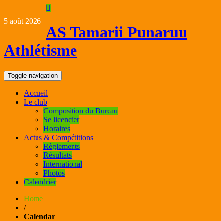
5 août 2026
AS Tamarii Punaruu
Athlétisme
Toggle navigation
Accueil
Le club
Composition du Bureau
Se licencier
Horaires
Actus & Compétitions
Règlements
Résultats
International
Photos
Calendrier
Home
/
Calendar