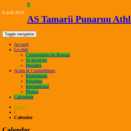
8 août 2026
AS Tamarii Punaruu Athl
Toggle navigation
Accueil
Le club
Composition du Bureau
Se licencier
Horaires
Actus & Compétitions
Règlements
Résultats
International
Photos
Calendrier
Home
/
Calendar
Calendar