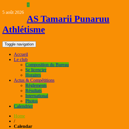
Skip
to
5 août 2026
content
AS Tamarii Punaruu
Athlétisme
Toggle navigation
Accueil
Le club
Composition du Bureau
Se licencier
Horaires
Actus & Compétitions
Règlements
Résultats
International
Photos
Calendrier
Home
/
Calendar