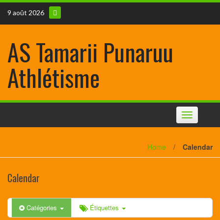
9 août 2026
AS Tamarii Punaruu
Athlétisme
Toggle
navigation
Home
/
Calendar
Calendar
Catégories
Étiquettes