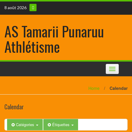
8 août 2026
AS Tamarii Punaruu
Athlétisme
Toggle
navigation
Home
/
Calendar
Calendar
Catégories
Étiquettes