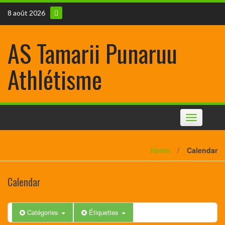
8 août 2026
AS Tamarii Punaruu
Athlétisme
Toggle
navigation
Home
/
Calendar
Calendar
Catégories
Étiquettes