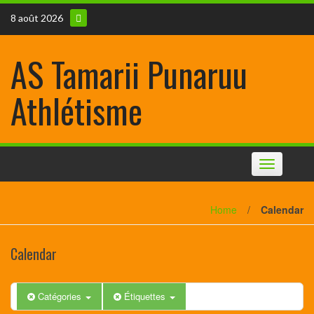
8 août 2026
AS Tamarii Punaruu
Athlétisme
Toggle
navigation
Home
/
Calendar
Calendar
Catégories
Étiquettes