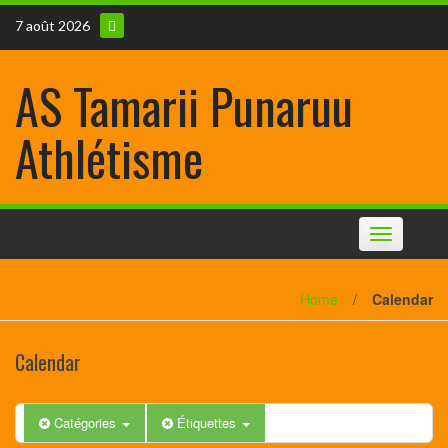
7 août 2026
AS Tamarii Punaruu
Athlétisme
Toggle
navigation
Home
/
Calendar
Calendar
Catégories
Étiquettes