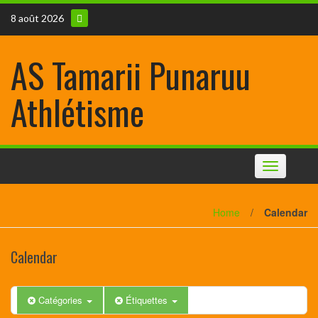
8 août 2026
AS Tamarii Punaruu
Athlétisme
Toggle
navigation
Home
/
Calendar
Calendar
Catégories
Étiquettes