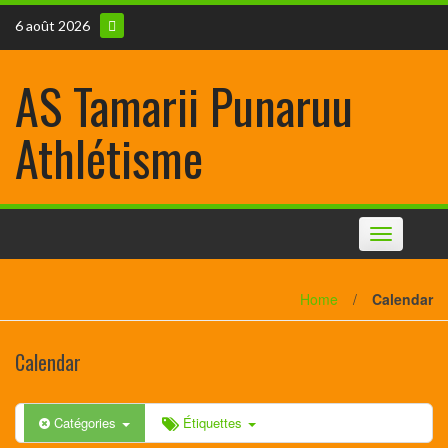
6 août 2026
AS Tamarii Punaruu
Athlétisme
Toggle
navigation
Home
/
Calendar
Calendar
Catégories
Étiquettes