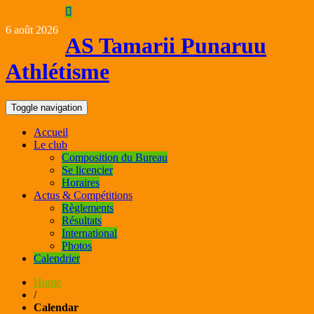
6 août 2026
AS Tamarii Punaruu
Athlétisme
Toggle navigation
Accueil
Le club
Composition du Bureau
Se licencier
Horaires
Actus & Compétitions
Règlements
Résultats
International
Photos
Calendrier
Home
/
Calendar