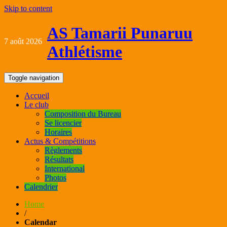
Skip to content
AS Tamarii Punaruu
7 août 2026
Athlétisme
Toggle navigation
Accueil
Le club
Composition du Bureau
Se licencier
Horaires
Actus & Compétitions
Règlements
Résultats
International
Photos
Calendrier
Home
/
Calendar