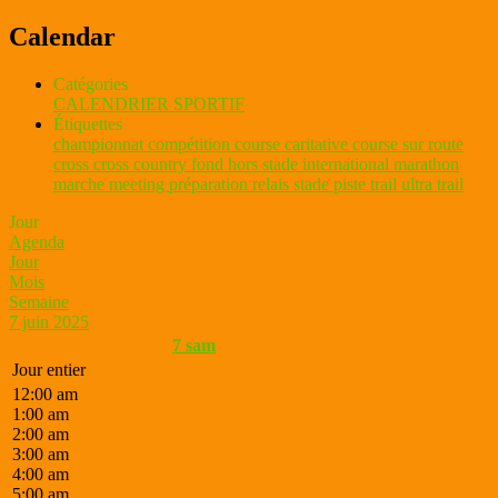
Calendar
Catégories
CALENDRIER SPORTIF
Étiquettes
championnat
compétition
course caritative
course sur route
cross
cross country
fond
hors stade
international
marathon
marche
meeting
préparation
relais
stade piste
trail
ultra trail
Jour
Agenda
Jour
Mois
Semaine
7 juin 2025
7
sam
Jour entier
12:00 am
1:00 am
2:00 am
3:00 am
4:00 am
5:00 am